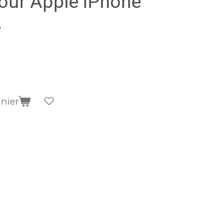
our Apple iPhone
e
anier