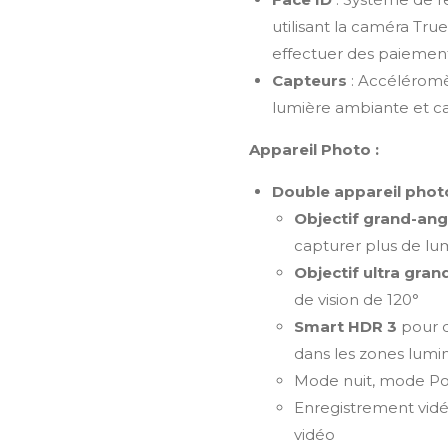
utilisant la caméra Tru
effectuer des paiement
Capteurs
: Accéléromè
lumière ambiante et c
Appareil Photo :
Double appareil photo
Objectif grand-ang
capturer plus de lu
Objectif ultra gran
de vision de 120°
Smart HDR 3
pour d
dans les zones lum
Mode nuit, mode Por
Enregistrement vidéo
vidéo