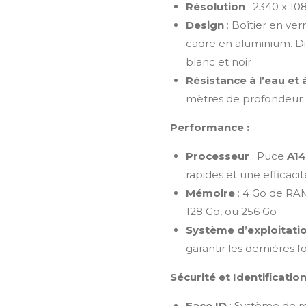
Résolution
: 2340 x 10
Design
: Boîtier en verr
cadre en aluminium. Dis
blanc et noir
Résistance à l’eau et 
mètres de profondeur 
Performance :
Processeur
: Puce
A14
rapides et une efficac
Mémoire
: 4 Go de RAM
128 Go, ou 256 Go
Système d’exploitati
garantir les dernières f
Sécurité et Identification
Face ID
: Système de re