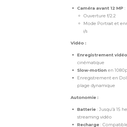
Caméra avant 12 MP
:
Ouverture f/2.2
Mode Portrait et en
i/s
Vidéo :
Enregistrement vidéo
cinématique
Slow-motion
en 1080p 
Enregistrement en Dolby
plage dynamique
Autonomie :
Batterie
: Jusqu’à 15 h
streaming vidéo
Recharge
: Compatible