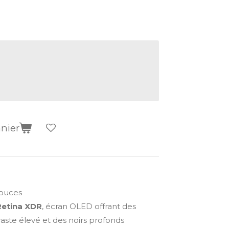
anier
pouces
Retina XDR
, écran OLED offrant des
raste élevé et des noirs profonds