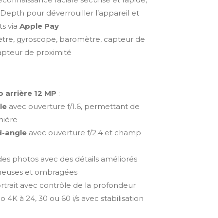
eDepth pour déverrouiller l’appareil et
s via
Apple Pay
tre, gyroscope, baromètre, capteur de
apteur de proximité
 arrière 12 MP
:
le
avec ouverture f/1.6, permettant de
mière
d-angle
avec ouverture f/2.4 et champ
es photos avec des détails améliorés
ineuses et ombragées
trait avec contrôle de la profondeur
 4K à 24, 30 ou 60 i/s avec stabilisation