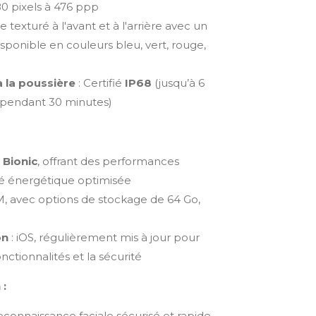
80 pixels à 476 ppp
e texturé à l'avant et à l'arrière avec un
ponible en couleurs bleu, vert, rouge,
à la poussière
: Certifié
IP68
(jusqu’à 6
pendant 30 minutes)
 Bionic
, offrant des performances
ité énergétique optimisée
, avec options de stockage de 64 Go,
on
: iOS, régulièrement mis à jour pour
onctionnalités et la sécurité
 :
connaissance faciale sécurisé et rapide,