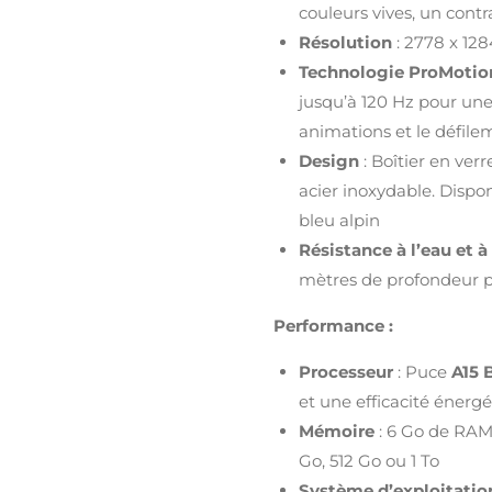
couleurs vives, un contr
Résolution
: 2778 x 128
Technologie ProMotio
jusqu’à 120 Hz pour une 
animations et le défile
Design
: Boîtier en verr
acier inoxydable. Dispon
bleu alpin
Résistance à l’eau et à
mètres de profondeur 
Performance :
Processeur
: Puce
A15 
et une efficacité énerg
Mémoire
: 6 Go de RAM,
Go, 512 Go ou 1 To
Système d’exploitatio