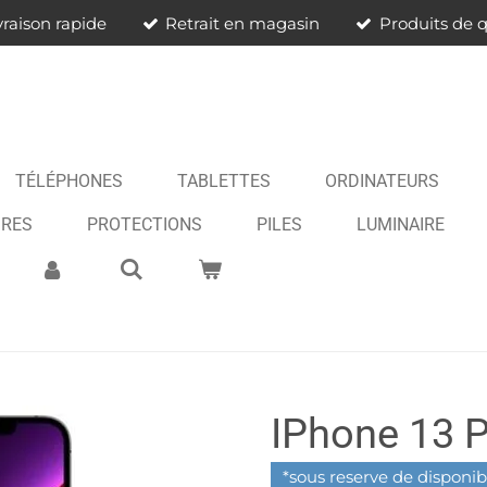
vraison rapide
Retrait en magasin
Produits de q
TÉLÉPHONES
TABLETTES
ORDINATEURS
IRES
PROTECTIONS
PILES
LUMINAIRE
IPhone 13 
*sous reserve de disponibi