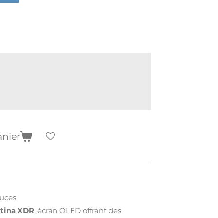
anier
ouces
etina XDR
, écran OLED offrant des