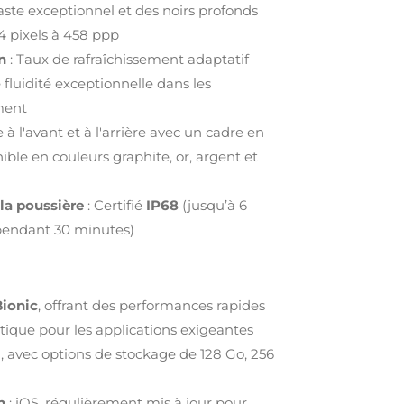
aste exceptionnel et des noirs profonds
4 pixels à 458 ppp
n
: Taux de rafraîchissement adaptatif
fluidité exceptionnelle dans les
ment
e à l'avant et à l'arrière avec un cadre en
ible en couleurs graphite, or, argent et
 la poussière
: Certifié
IP68
(jusqu’à 6
pendant 30 minutes)
Bionic
, offrant des performances rapides
étique pour les applications exigeantes
 avec options de stockage de 128 Go, 256
n
: iOS, régulièrement mis à jour pour