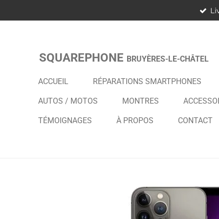
Li
Passer
au
contenu
principal
SQUAREPHONE
BRUYÈRES-LE-CHÂTEL
ACCUEIL
RÉPARATIONS SMARTPHONES
AUTOS / MOTOS
MONTRES
ACCESSO
TÉMOIGNAGES
À PROPOS
CONTACT