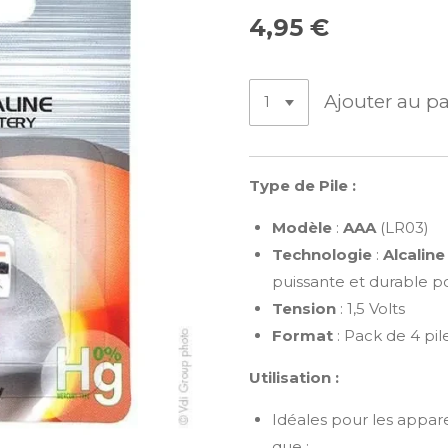
4,95 €
Ajouter au p
Type de Pile :
Modèle
:
AAA
(LR03)
Technologie
:
Alcaline
puissante et durable p
Tension
: 1,5 Volts
Format
: Pack de 4 pil
Utilisation :
Idéales pour les appar
que :