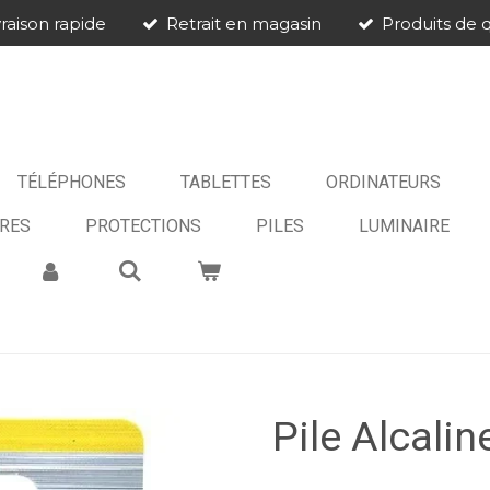
vraison rapide
Retrait en magasin
Produits de q
TÉLÉPHONES
TABLETTES
ORDINATEURS
RES
PROTECTIONS
PILES
LUMINAIRE
Pile Alcali