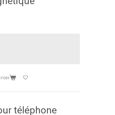
gnétique
anier
our téléphone