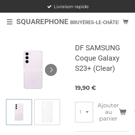
Livraison rapide
Passer
au
SQUAREPHONE
BRUYÈRES-LE-CHÂTEL
contenu
principal
DF SAMSUNG
Coque Galaxy
S23+ (Clear)
19,90 €
Ajouter
au
panier