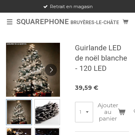
Retrait en magasin
Passer
au
SQUAREPHONE
BRUYÈRES-LE-CHÂTEL
contenu
principal
Guirlande LED
de noël blanche
- 120 LED
39,59 €
Ajouter
au
panier