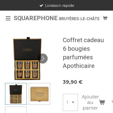
Livraison rapide
Passer
au
SQUAREPHONE
BRUYÈRES-LE-CHÂTEL
contenu
principal
Coffret cadeau
6 bougies
parfumées
Apothicaire
39,90 €
Ajouter
au
panier